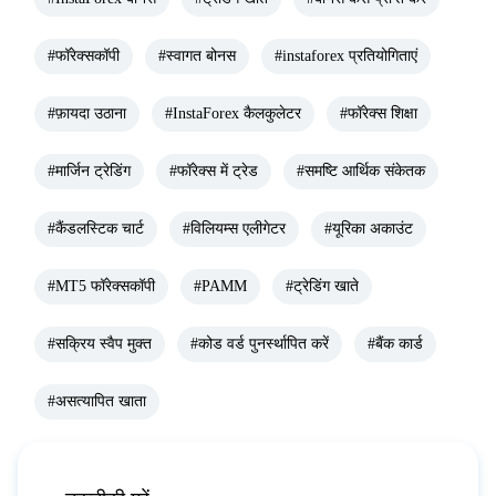
#फॉरेक्सकॉपी
#स्वागत बोनस
#instaforex प्रतियोगिताएं
#फ़ायदा उठाना
#InstaForex कैलकुलेटर
#फॉरेक्स शिक्षा
#मार्जिन ट्रेडिंग
#फॉरेक्स में ट्रेड
#समष्टि आर्थिक संकेतक
#कैंडलस्टिक चार्ट
#विलियम्स एलीगेटर
#यूरिका अकाउंट
#MT5 फॉरेक्सकॉपी
#PAMM
#ट्रेडिंग खाते
#सक्रिय स्वैप मुक्त
#कोड वर्ड पुनर्स्थापित करें
#बैंक कार्ड
#असत्यापित खाता