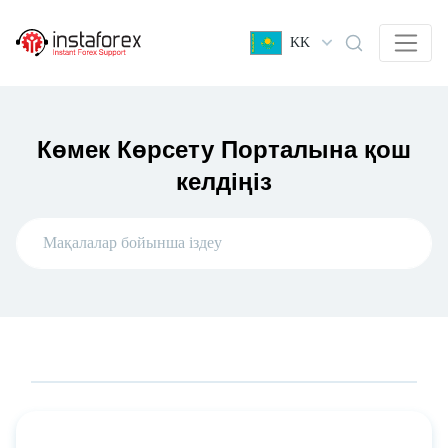
KK
Көмек Көрсету Порталына қош
келдіңіз