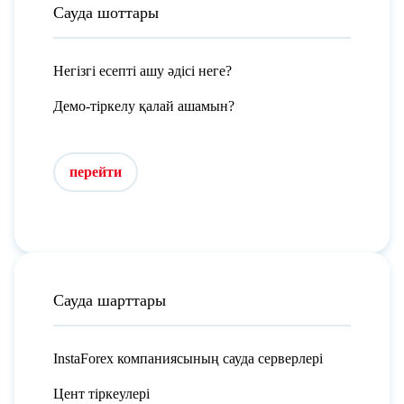
Сауда шоттары
Негізгі есепті ашу әдісі неге?
Демо-тіркелу қалай ашамын?
перейти
Сауда шарттары
InstaForex компаниясының сауда серверлері
Цент тіркеулері