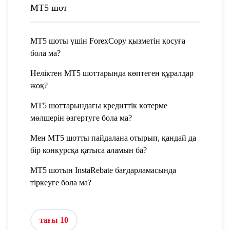
МТ5 шот
МТ5 шоты үшін ForexCopy қызметін қосуға
бола ма?
Неліктен MT5 шоттарында көптеген құралдар
жоқ?
МТ5 шоттарындағы кредиттік көтерме
мөлшерін өзгертуге бола ма?
Мен МТ5 шотты пайдалана отырып, қандай да
бір конкурсқа қатыса аламын ба?
МТ5 шотын InstaRebate бағдарламасында
тіркеуге бола ма?
тағы 10