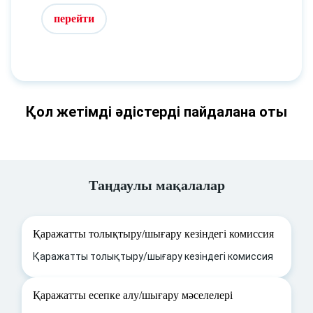
перейти
Қол жетімді әдістерді пайдалана оты
Таңдаулы мақалалар
Қаражатты толықтыру/шығару кезіндегі комиссия
Қаражатты толықтыру/шығару кезіндегі комиссия
Қаражатты есепке алу/шығару мәселелері