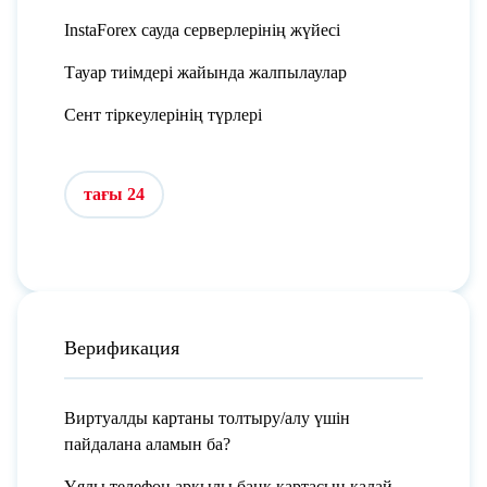
InstaForex сауда серверлерінің жүйесі
Тауар тиімдері жайында жалпылаулар
Сент тіркеулерінің түрлері
тағы 24
Верификация
Виртуалды картаны толтыру/алу үшін
пайдалана аламын ба?
Ұялы телефон арқылы банк картасын қалай