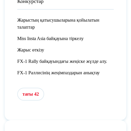
Конкурстар
Жарыстың қатысушыларына қойылатын
талаптар
Miss Insta Asia байқауына тіркелу
Жарыс өткізу
FX-1 Rally байқауындағы жеңіске жүлде алу.
FX-1 Раллисінің жеңімпаздарын анықтау
тағы 42