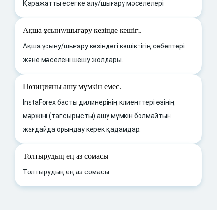
Қаражатты есепке алу/шығару мәселелері
Ақша ұсыну/шығару кезінде кешігі.
Ақша ұсыну/шығару кезіндегі кешіктігің себептері
және мәселені шешу жолдары.
Позицияны ашу мүмкін емес.
InstaForex басты дилинерінің клиенттері өзінің
мәржіні (тапсырысты) ашу мүмкін болмайтын
жағдайда орындау керек қадамдар.
Толтырудың ең аз сомасы
Толтырудың ең аз сомасы