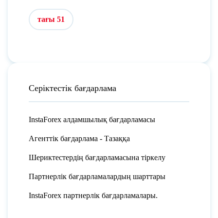
тағы 51
Серіктестік бағдарлама
InstaForex алдамшылық бағдарламасы
Агенттік бағдарлама - Тазаққа
Шериктестердің бағдарламасына тіркелу
Партнерлік бағдарламалардың шарттары
InstaForex партнерлік бағдарламалары.