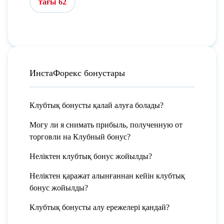
тағы 62
ИнстаФорекс бонустары
Клубтық бонусты қалай алуға болады?
Могу ли я снимать прибыль, полученную от
торговли на Клубный бонус?
Неліктен клубтық бонус жойылды?
Неліктен қаражат алынғаннан кейін клубтық
бонус жойылды?
Клубтық бонусты алу ережелері қандай?