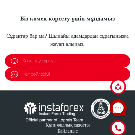
Біз көмек көрсету үшін мұндамыз
Сұрақтар бар ма? Шынайы адамдардан сұрағыңызға
жауап алыңыз.
Қоңырау сұрауы
Чат сөйлесімі
Құпиялылық саясаты
Байланыс